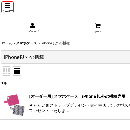
メニュー
マイページ
カート
ホーム
>
スマホケース
>
iPhone以外の機種
iPhone以外の機種
1
件
表示数
:
[オーダー用] スマホケース iPhone 以外の機種専用
並び順
:
★ただいまストラッププレゼント開催中★ バッグ型ス
プレゼントいたしま…