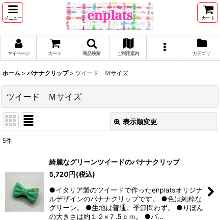
メニュー
カート
マイページ
カート
商品検索
ご利用案内
カテゴリ
ホーム
>
バナナクリップ
>
ツイード Ｍサイズ
ツイード Ｍサイズ
表示順変更
閉じる
5
件
表示数
:
綺麗なグリーンツイードのバナナクリップ
5,720
円
(税込)
並び順
:
●イタリア製のツイードで作ったenplatsオリジナ
ルデザインのバナナクリップです。 ●色は純粋な
絞り込む
グリーン。 ●生地は普通。季節問わず。 ●りぼん
の大きさは約１２×７.5ｃｍ。 ●バ…